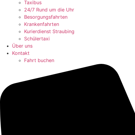
Taxibus
24/7 Rund um die Uhr
Besorgungsfahrten
Krankenfahrten
Kurierdienst Straubing
Schülertaxi
Über uns
Kontakt
Fahrt buchen