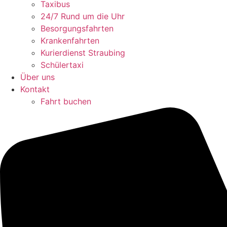
Taxibus
24/7 Rund um die Uhr
Besorgungsfahrten
Krankenfahrten
Kurierdienst Straubing
Schülertaxi
Über uns
Kontakt
Fahrt buchen