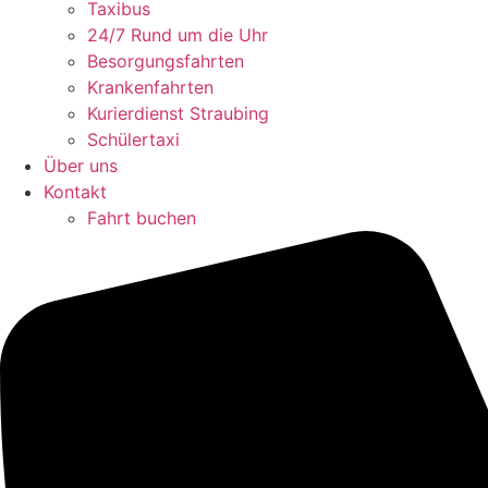
Taxibus
24/7 Rund um die Uhr
Besorgungsfahrten
Krankenfahrten
Kurierdienst Straubing
Schülertaxi
Über uns
Kontakt
Fahrt buchen