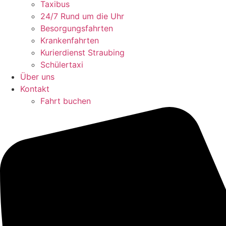
Taxibus
24/7 Rund um die Uhr
Besorgungsfahrten
Krankenfahrten
Kurierdienst Straubing
Schülertaxi
Über uns
Kontakt
Fahrt buchen