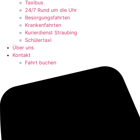
Taxibus
24/7 Rund um die Uhr
Besorgungsfahrten
Krankenfahrten
Kurierdienst Straubing
Schülertaxi
Über uns
Kontakt
Fahrt buchen