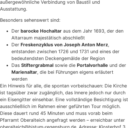
außergewöhnliche Verbindung von Baustil und
Ausstattung.
Besonders sehenswert sind:
Der
barocke Hochaltar
aus dem Jahr 1693, der den
Altarraum majestätisch abschließt
Der
Freskenzyklus von Joseph Anton Merz
,
entstanden zwischen 1726 und 1731 und eines der
bedeutendsten Deckengemälde der Region
Das
Stiftergrabmal
sowie die
Portalvorhalle
und der
Marienaltar
, die bei Führungen eigens erläutert
werden
Ein Hinweis für alle, die spontan vorbeischauen: Die Kirche
ist tagsüber zwar zugänglich, das Innere jedoch nur durch
ein Eisengitter einsehbar. Eine vollständige Besichtigung ist
ausschließlich im Rahmen einer geführten Tour möglich.
Diese dauert rund 45 Minuten und muss vorab beim
Pfarramt Oberalteich angefragt werden – erreichbar unter
oberalteich@bistum-regensburg.de, Adresse: Klosterhof 3,