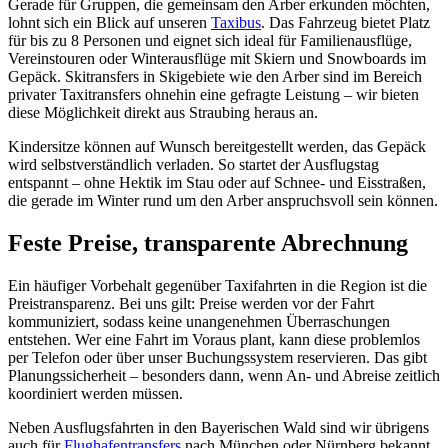
Gerade für Gruppen, die gemeinsam den Arber erkunden möchten,
lohnt sich ein Blick auf unseren
Taxibus
. Das Fahrzeug bietet Platz
für bis zu 8 Personen und eignet sich ideal für Familienausflüge,
Vereinstouren oder Winterausflüge mit Skiern und Snowboards im
Gepäck. Skitransfers in Skigebiete wie den Arber sind im Bereich
privater Taxitransfers ohnehin eine gefragte Leistung – wir bieten
diese Möglichkeit direkt aus Straubing heraus an.
Kindersitze können auf Wunsch bereitgestellt werden, das Gepäck
wird selbstverständlich verladen. So startet der Ausflugstag
entspannt – ohne Hektik im Stau oder auf Schnee- und Eisstraßen,
die gerade im Winter rund um den Arber anspruchsvoll sein können.
Feste Preise, transparente Abrechnung
Ein häufiger Vorbehalt gegenüber Taxifahrten in die Region ist die
Preistransparenz. Bei uns gilt: Preise werden vor der Fahrt
kommuniziert, sodass keine unangenehmen Überraschungen
entstehen. Wer eine Fahrt im Voraus plant, kann diese problemlos
per Telefon oder über unser Buchungssystem reservieren. Das gibt
Planungssicherheit – besonders dann, wenn An- und Abreise zeitlich
koordiniert werden müssen.
Neben Ausflugsfahrten in den Bayerischen Wald sind wir übrigens
auch für
Flughafentransfers
nach München oder Nürnberg bekannt