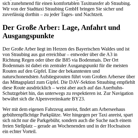
sich zunehmend für einen komfortablen Taxitransfer ab Straubing.
Wir von der Stadttaxi Straubing GmbH bringen Sie sicher und
zuverlässig dorthin – zu jeder Tages- und Nachtzeit.
Der Große Arber: Lage, Anfahrt und
Ausgangspunkte
Der Große Arber liegt im Herzen des Bayerischen Waldes und ist
von Straubing aus gut erreichbar – entweder über die A3 in
Richtung Regen oder über die B85 via Bodenmais. Der Ort
Bodenmais ist dabei ein zentraler Ausgangspunkt für die meisten
Routen auf den Gipfel. Eine der bekanntesten und
naturschonendsten Aufstiegsrouten führt vom Großen Arbersee über
das Mittagsplatzl zum Gipfel. Die DAV-Sektion Straubing empfiehlt
diese Route ausdrücklich – weist aber auch auf das Auerhuhn-
Schutzgebiet hin, das unterwegs zu respektieren ist. Zur Navigation
bewährt sich die Alpenvereinskarte BY23.
Wer mit dem eigenen Fahrzeug anreist, findet am Arberseehaus
gebührenpflichtige Parkplätze. Wer hingegen per Taxi anreist, spart
sich nicht nur die Parkgebühr, sondern auch die Suche nach einem
freien Stellplatz – gerade an Wochenenden und in der Hochsaison
ein echter Vorteil.